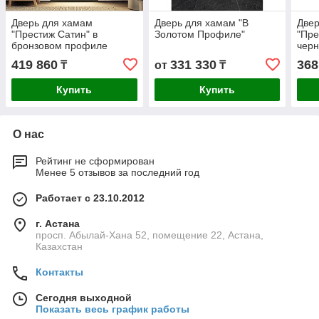
Дверь для хамам
Дверь для хамам "В
Двер
"Престиж Сатин" в
Золотом Профиле"
"Пре
бронзовом профиле
чер
419 860
331 330
368
₸
от
₸
Купить
Купить
О нас
Рейтинг не сформирован
Менее 5 отзывов за последний год
Работает с 23.10.2012
г. Астана
просп. Абылай-Хана 52, помещение 22, Астана,
Казахстан
Контакты
Сегодня выходной
Показать весь график работы