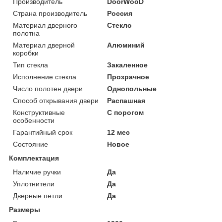
Производитель
DoorWooD
Страна производитель
Россия
Материал дверного
Стекло
полотна
Материал дверной
Алюминий
коробки
Тип стекла
Закаленное
Исполнение стекла
Прозрачное
Число полотен двери
Однопольные
Способ открывания двери
Распашная
Конструктивные
С порогом
особенности
Гарантийный срок
12 мес
Состояние
Новое
Комплектация
Наличие ручки
Да
Уплотнители
Да
Дверные петли
Да
Размеры