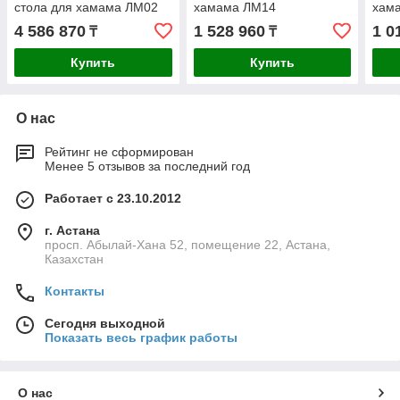
стола для хамама ЛМ02
хамама ЛМ14
хам
4 586 870
1 528 960
1 0
₸
₸
Купить
Купить
О нас
Рейтинг не сформирован
Менее 5 отзывов за последний год
Работает с 23.10.2012
г. Астана
просп. Абылай-Хана 52, помещение 22, Астана,
Казахстан
Контакты
Сегодня выходной
Показать весь график работы
О нас