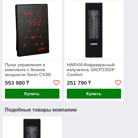
Пульт управления в
HARVIA Инфракрасный
комплекте с блоком
излучатель SACP2302P
мощности Xenio CX36I
Comfort
Infra
553 980
251 790
₸
₸
Купить
Купить
Подобные товары компании