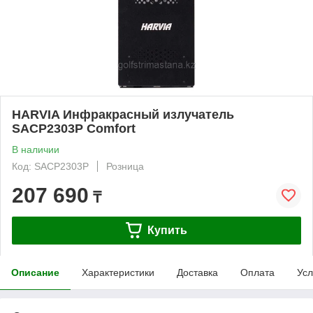
HARVIA Инфракрасный излучатель
SACP2303P Comfort
В наличии
Код: SACP2303P
Розница
207 690
₸
Купить
Описание
Характеристики
Доставка
Оплата
Усл