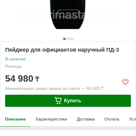
Пейджер для официантов наручный ПД-3
В наличии
Розница
54 980
₸
Минимальная сумма заказа на сайте — 60 000 ₸
Купить
Описание
Характеристики
Доставка
Оплата
Усл