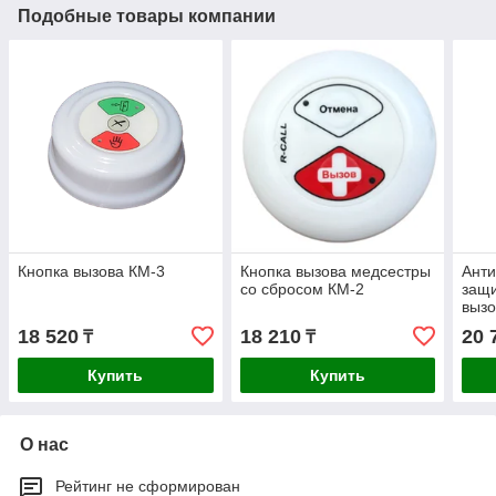
Подобные товары компании
Кнопка вызова КМ-3
Кнопка вызова медсестры
Ант
со сбросом КМ-2
защ
выз
18 520
18 210
20 
₸
₸
Купить
Купить
О нас
Рейтинг не сформирован