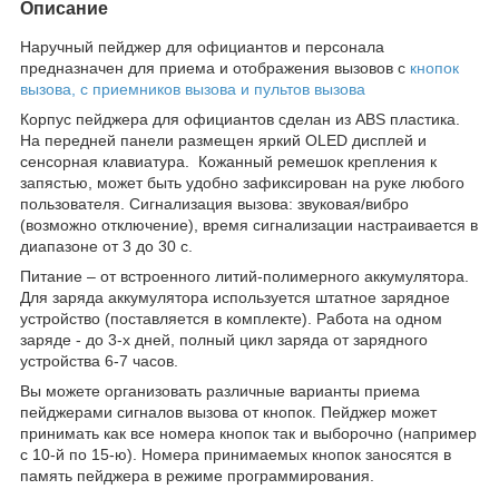
Описание
Наручный пейджер для официантов и персонала
предназначен для приема и отображения вызовов с
кнопок
вызова,
с
приемников вызова
и
пультов вызова
Корпус пейджера для официантов сделан из АBS пластика.
На передней панели размещен яркий OLED дисплей и
сенсорная клавиатура. Кожанный ремешок крепления к
запястью, может быть удобно зафиксирован на руке любого
пользователя. Сигнализация вызова: звуковая/вибро
(возможно отключение), время сигнализации настраивается в
диапазоне от 3 до 30 с.
Питание – от встроенного литий-полимерного аккумулятора.
Для заряда аккумулятора используется штатное зарядное
устройство (поставляется в комплекте). Работа на одном
заряде - до 3-х дней, полный цикл заряда от зарядного
устройства 6-7 часов.
Вы можете организовать различные варианты приема
пейджерами сигналов вызова от кнопок. Пейджер может
принимать как все номера кнопок так и выборочно (например
с 10-й по 15-ю). Номера принимаемых кнопок заносятся в
память пейджера в режиме программирования.