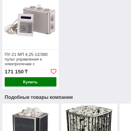
ПУ-21 МП 4,25-12/380
пульт управления к
электропечам с
парогенератором
171 150
₸
цифровой
Купить
Подобные товары компании