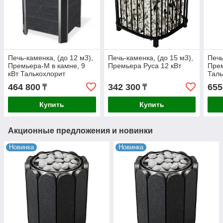
Печь-каменка, (до 12 м3),
Печь-каменка, (до 15 м3),
Печь
Премьера-М в камне, 9
Премьера Руса 12 кВт
Прем
кВт Талькохлорит
Таль
464 800
342 300
655
₸
₸
Купить
Купить
Акционные предложения и новинки
Новинка
Новинка