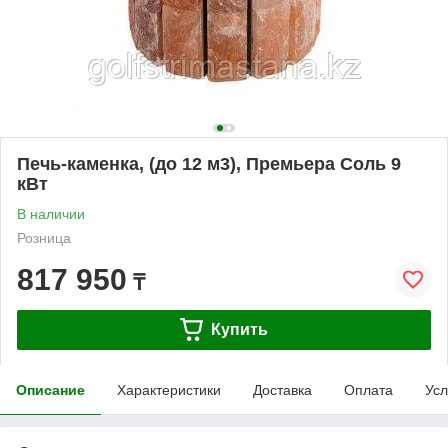
Печь-каменка, (до 12 м3), Премьера Cоль 9
кВт
В наличии
Розница
817 950
₸
Купить
Описание
Характеристики
Доставка
Оплата
Усл