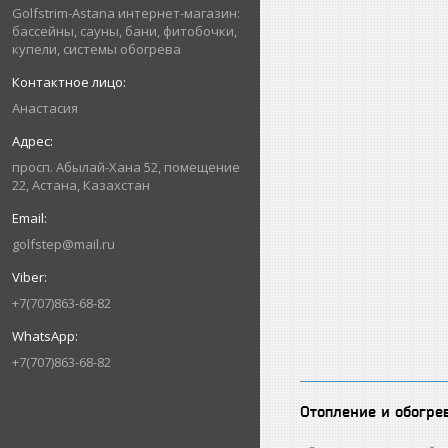
Golfstrim-Astana интернет-магазин:
бассейны, сауны, бани, фитобочки,
купели, системы обогрева
Анастасия
просп. Абылай-Хана 52, помещение
22, Астана, Казахстан
golfstep@mail.ru
+7(707)863-68-82
+7(707)863-68-82
Отопление и обогре