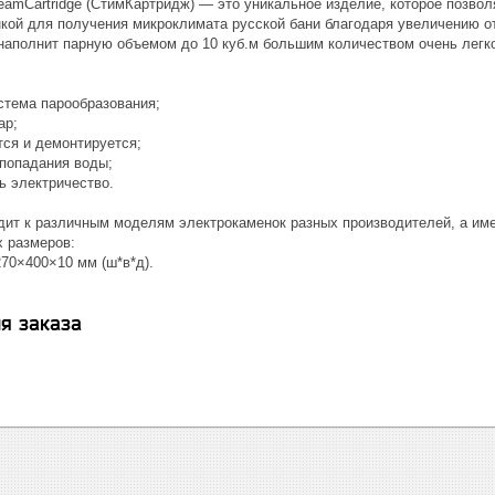
eamCartridge (СтимКартридж) — это уникальное изделие, которое позво
нкой для получения микроклимата русской бани благодаря увеличению о
 наполнит парную объемом до 10 куб.м большим количеством очень легко
стема парообразования;
ар;
тся и демонтируется;
попадания воды;
ь электричество.
дит к различным моделям электрокаменок разных производителей, а име
 размеров:
70×400×10 мм (ш*в*д).
я заказа