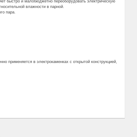
ляет быстро и малобюджетно переоборудовать электрическую
тносительной влажности в парной.
го пара.
нно применяется в электрокаменках с открытой конструкцией,