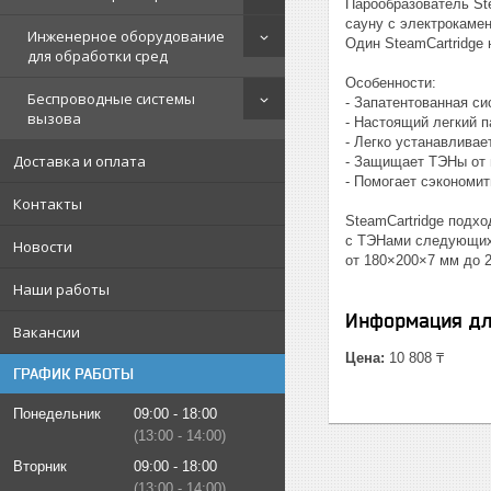
Парообразователь St
сауну с электрокаме
Инженерное оборудование
Один SteamCartridge
для обработки сред
Особенности:
Беспроводные системы
- Запатентованная си
вызова
- Настоящий легкий п
- Легко устанавливае
Доставка и оплата
- Защищает ТЭНы от 
- Помогает сэкономит
Контакты
SteamCartridge подхо
с ТЭНами следующих
Новости
от 180×200×7 мм до 2
Наши работы
Информация дл
Вакансии
Цена:
10 808 ₸
ГРАФИК РАБОТЫ
Понедельник
09:00
18:00
13:00
14:00
Вторник
09:00
18:00
13:00
14:00