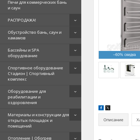
Печи для коммерческих бань
и саун
РАСПРОДАЖА!
Обустройство бань, саун и
хамамов
Бассейны и SPA
–60%
оборудование
Спортивное оборудование
Стадион | Cпортивный
комплекс
Оборудование для
реабилитации и
оздоровления
Материалы и конструкции для
Описание
Х
открытых площадок и
помещений
Отопление | Обогрев