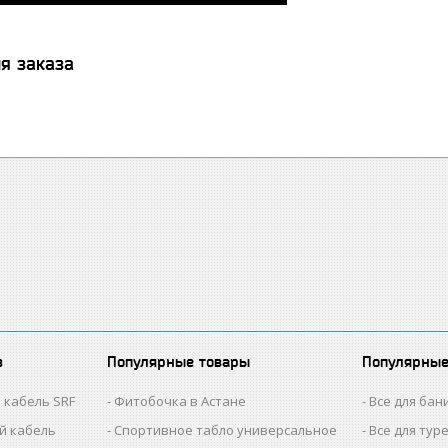
я заказа
в
Популярные товары
Популярные
 кабель SRF
Фитобочка в Астане
Все для бан
й кабель
Спортивное табло универсальное
Все для тур