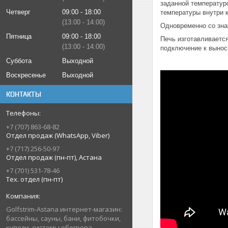
заданной температур
Четверг
09:00
18:00
температуры внутри 
13:00
14:00
Одновременно со зна
Пятница
09:00
18:00
Печь изготавливаетс
13:00
14:00
подключение к выно
Суббота
Выходной
Воскресенье
Выходной
КОНТАКТЫ
+7 (707) 863-68-82
Отдел продаж (WhatsApp, Viber)
+7 (717) 256-50-97
Отдел продаж (пн-пт), Астана
+7 (701) 531-78-46
Тех. отдел (пн-пт)
Golfstrim-Astana интернет-магазин:
бассейны, сауны, бани, фитобочки,
купели, системы обогрева