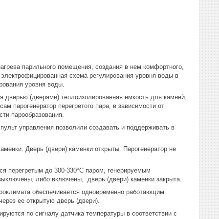
агрева парильного помещения, создания в нем комфортного,
 электрофицированная схема регулирования уровня воды в
рования уровня воды.
я дверью (дверями) теплоизолированная емкость для камней,
сам парогенератор перегретого пара, в зависимости от
сти парообразования.
пульт управления позволили создавать и поддерживать в
менки. Дверь (двери) каменки открыты. Парогенератор не
я перегретым до 300-330ºС паром, генерируемым
выключены, либо включены, дверь (двери) каменки закрыта.
кроклимата обеспечивается одновременно работающим
ерез ее открытую дверь (двери).
ируются по сигналу датчика температуры в соответствии с