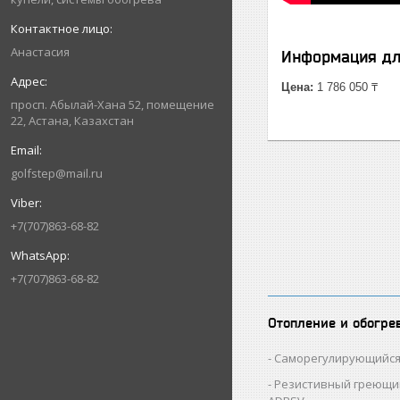
Анастасия
Информация дл
Цена:
1 786 050 ₸
просп. Абылай-Хана 52, помещение
22, Астана, Казахстан
golfstep@mail.ru
+7(707)863-68-82
+7(707)863-68-82
Отопление и обогре
Саморегулирующийся
Резистивный греющи