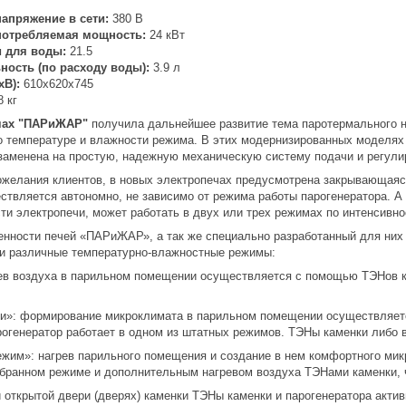
апряжение в сети:
380 В
потребляемая мощность:
24 кВт
 для воды:
21.5
ность (по расходу воды):
3.9 л
хВ):
610х620х745
 кг
ечах "ПАРиЖАР"
получила дальнейшее развитие тема паротермального н
о температуре и влажности режима. В этих модернизированных моделях
 заменена на простую, надежную механическую систему подачи и регули
ожелания клиентов, в новых электропечах предусмотрена закрывающаяс
ствляется автономно, не зависимо от режима работы парогенератора. А 
ти электропечи, может работать в двух или трех режимах по интенсивно
енности печей «ПАРиЖАР», а так же специально разработанный для них 
и различные температурно-влажностные режимы:
рев воздуха в парильном помещении осуществляется с помощью ТЭНов ка
и»: формирование микроклимата в парильном помещении осуществляетс
рогенератор работает в одном из штатных режимов. ТЭНы каменки либо 
жим»: нагрев парильного помещения и создание в нем комфортного ми
збранном режиме и дополнительным нагревом воздуха ТЭНами каменки, ч
 открытой двери (дверях) каменки ТЭНы каменки и парогенератора актив