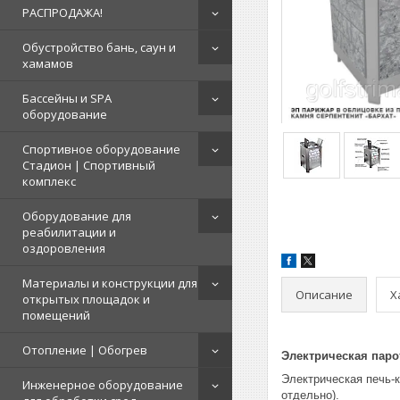
РАСПРОДАЖА!
Обустройство бань, саун и
хамамов
Бассейны и SPA
оборудование
Спортивное оборудование
Стадион | Cпортивный
комплекс
Оборудование для
реабилитации и
оздоровления
Материалы и конструкции для
Описание
Х
открытых площадок и
помещений
Отопление | Обогрев
Электрическая пар
Электрическая печь-к
Инженерное оборудование
отдельно).