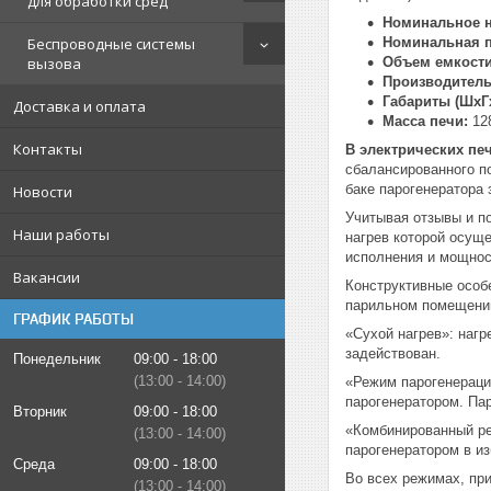
для обработки сред
Номинальное н
Беспроводные системы
Номинальная 
вызова
Объем емкости
Производитель
Габариты (ШхГ
Доставка и оплата
Масса печи:
128
Контакты
В электрических п
сбалансированного п
баке парогенератора
Новости
Учитывая отзывы и п
Наши работы
нагрев которой осуще
исполнения и мощнос
Вакансии
Конструктивные особ
парильном помещени
ГРАФИК РАБОТЫ
«Сухой нагрев»: наг
задействован.
Понедельник
09:00
18:00
13:00
14:00
«Режим парогенераци
парогенератором. Па
Вторник
09:00
18:00
«Комбинированный ре
13:00
14:00
парогенератором в и
Среда
09:00
18:00
Во всех режимах, при
13:00
14:00