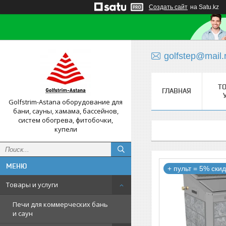
Создать сайт
на Satu.kz
golfstep@mail.
Т
ГЛАВНАЯ
Golfstrim-Astana оборудование для
бани, сауны, хамама, бассейнов,
систем обогрева, фитобочки,
купели
+ пульт = 5% скид
Товары и услуги
Печи для коммерческих бань
и саун