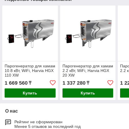
Парогенератор для хамам
Парогенератор для хамам
Паро
10.8 кВт, WiFi, Harvia HGX
2.2 кВт, WiFi, Harvia HGX
2.2 
110 XW
20 XW
1 669 560
1 337 280
1 2
₸
₸
Купить
Купить
О нас
Рейтинг не сформирован
Менее 5 отзывов за последний год