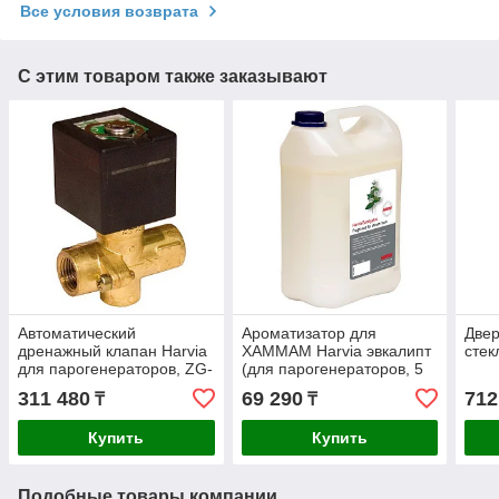
Все условия возврата
С этим товаром также заказывают
Автоматический
Ароматизатор для
Двер
дренажный клапан Harvia
ХАММАМ Harvia эвкалипт
стек
для парогенераторов, ZG-
(для парогенераторов, 5
700
л), SAC25080
311 480
69 290
712
₸
₸
Купить
Купить
Подобные товары компании