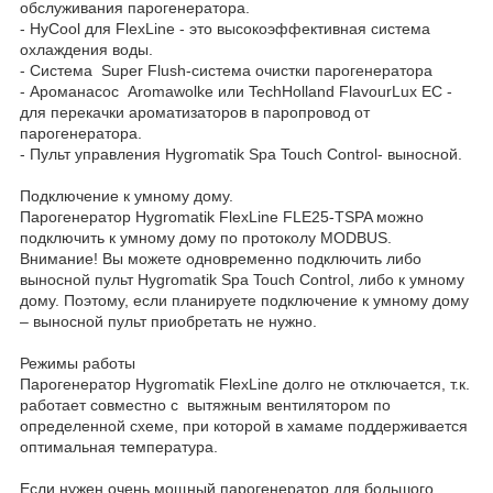
обслуживания парогенератора.
- HyCool для FlexLine - это высокоэффективная система
охлаждения воды.
- Система Super Flush-система очистки парогенератора
- Ароманасос Aromawolke или TechHolland FlavourLux EC -
для перекачки ароматизаторов в паропровод от
парогенератора.
- Пульт управления Hygromatik Spa Touch Control- выносной.
Подключение к умному дому.
Парогенератор Hygromatik FlexLine FLE25-TSPA можно
подключить к умному дому по протоколу MODBUS.
Внимание! Вы можете одновременно подключить либо
выносной пульт Hygromatik Spa Touch Control, либо к умному
дому. Поэтому, если планируете подключение к умному дому
– выносной пульт приобретать не нужно.
Режимы работы
Парогенератор Hygromatik FlexLine долго не отключается, т.к.
работает совместно с вытяжным вентилятором по
определенной схеме, при которой в хамаме поддерживается
оптимальная температура.
Если нужен очень мощный парогенератор для большого