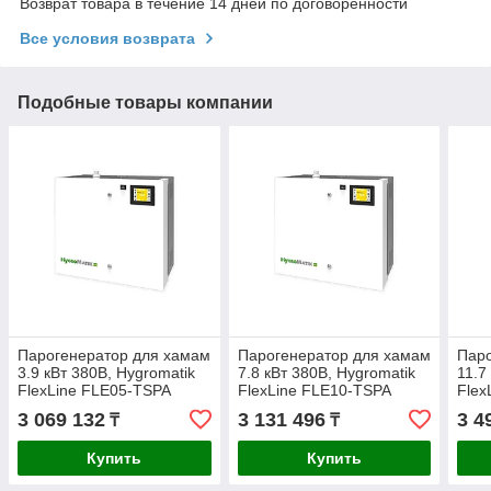
Возврат товара в течение 14 дней по договоренности
Все условия возврата
Подобные товары компании
Парогенератор для хамам
Парогенератор для хамам
Паро
3.9 кВт 380В, Hygromatik
7.8 кВт 380В, Hygromatik
11.7
FlexLine FLE05-TSPA
FlexLine FLE10-TSPA
Flex
3 069 132
3 131 496
3 4
₸
₸
Купить
Купить