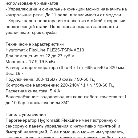
использования химикатов
- Управляющие и сигнальные функции можно назначить на
контрольные реле. До 11 реле, в зависимости от модели
- Корпус парогенератора изготовлен из стойкой к коррозии
нержавеющей стали. Порошковая окраска защищает и
увеличивает срок службы
Технические характеристики
Hygromatik FlexLine FLE25-TSPA-AE10
Для помещения от 22 до 27 куб.м
Мощность: 17.9-19.5 кВт
Размеры парогенератора (Ш x В x Гл): 695 x 540 x 320 мм
Вес: 16 кг
Подключение: 380-415В / 3 фазы / 50-60 Гц
Контрольное напряжение: 220-240V / 1 / N / 50-60 Гц
Расчетная сила тока: 5,4 А
Водоснабжение: водопроводная вода любого качества от 1
до 10 бар с подключением 3/4“
Панель управления
Парогенератор Hygromatik FlexLine имеет встроенную
сенсорную панель управления с интуитивно понятной и
быстрой навигацией. С ее помощью можно им управлять,
задавать нужные режимы, показывать режимы работы и т.д.