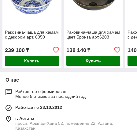
Раковина-чаша для хамам
Раковина-чаша для хамам
Рако
с декором арт. 6050
цвет Бронза арт.6203
с де
239 100
138 140
140
₸
₸
Купить
Купить
О нас
Рейтинг не сформирован
Менее 5 отзывов за последний год
Работает с 23.10.2012
г. Астана
просп. Абылай-Хана 52, помещение 22, Астана,
Казахстан