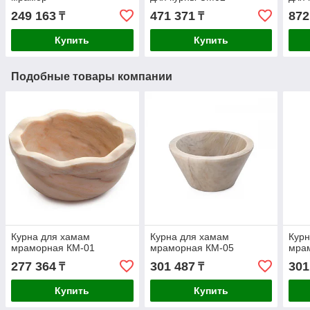
249 163
471 371
872
₸
₸
Купить
Купить
Подобные товары компании
Курна для хамам
Курна для хамам
Курн
мраморная КМ-01
мраморная КМ-05
мра
277 364
301 487
301
₸
₸
Купить
Купить