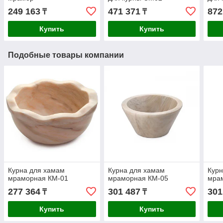
249 163
471 371
872
₸
₸
Купить
Купить
Подобные товары компании
Курна для хамам
Курна для хамам
Курн
мраморная КМ-01
мраморная КМ-05
мра
277 364
301 487
301
₸
₸
Купить
Купить