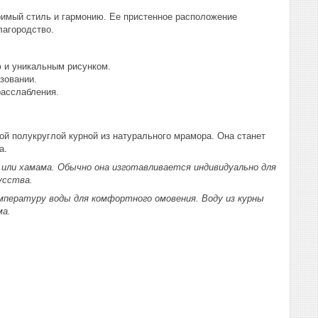
имый стиль и гармонию. Ее пристенное расположение
благородство.
 и уникальным рисунком.
ьзовании.
расслабления.
ой полукруглой курной из натурального мрамора. Она станет
а.
или хамама. Обычно она изготавливается индивидуально для
кусства.
мпературу воды для комфортного омовения. Воду из курны
ма.