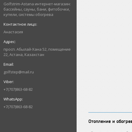
Golfstrim-Astana интернет-магазин:
бассейны, сауны, бани, фитобочки,
купели, системы обогрева
Анастасия
просп. Абылай-Хана 52, помещение
22, Астана, Казахстан
golfstep@mail.ru
+7(707)863-68-82
+7(707)863-68-82
Отопление и обогре