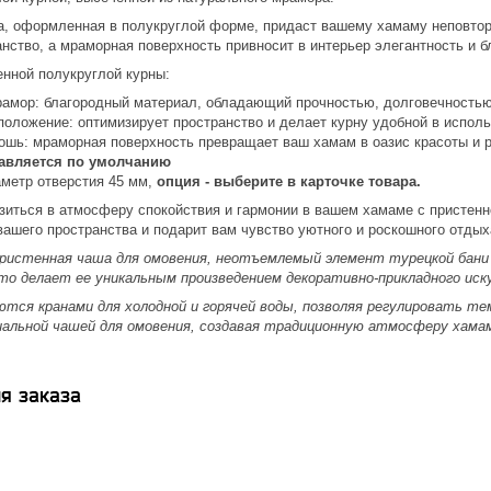
а, оформленная в полукруглой форме, придаст вашему хамаму неповтор
нство, а мраморная поверхность привносит в интерьер элегантность и 
нной полукруглой курны:
амор: благородный материал, обладающий прочностью, долговечностью
положение: оптимизирует пространство и делает курну удобной в испол
кошь: мраморная поверхность превращает ваш хамам в оазис красоты и 
тавляется по умолчанию
метр отверстия 45 мм,
опция - выберите в карточке товара.
зиться в атмосферу спокойствия и гармонии в вашем хамаме с пристенн
ашего пространства и подарит вам чувство уютного и роскошного отдых
ристенная чаша для омовения, неотъемлемый элемент турецкой бани 
что делает ее уникальным произведением декоративно-прикладного ис
тся кранами для холодной и горячей воды, позволяя регулировать те
альной чашей для омовения, создавая традиционную атмосферу хама
я заказа