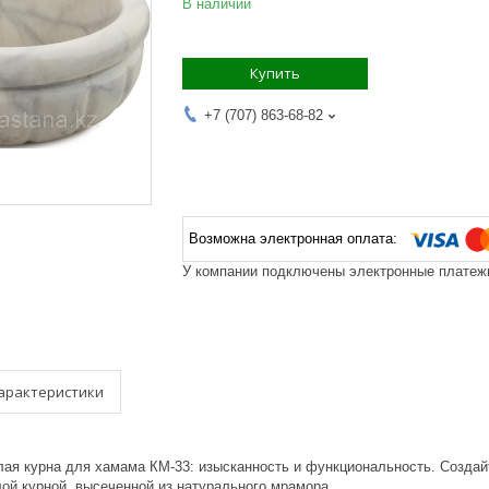
В наличии
Купить
+7 (707) 863-68-82
У компании подключены электронные платежи
арактеристики
лая курна для хамама КМ-33: изысканность и функциональность. Создай
лой курной, высеченной из натурального мрамора.