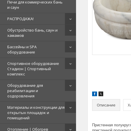
Печи для коммерческих бань
и саун
РАСПРОДАЖА!
Обустройство бань, саун и
хамамов
Бассейны и SPA
оборудование
Спортивное оборудование
Стадион | Cпортивный
комплекс
Оборудование для
реабилитации и
оздоровления
Описание
Х
Материалы и конструкции для
открытых площадок и
помещений
Пристенная полукруг
Отопление | Обогрев
пристенной полукруг