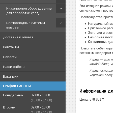
Эта изящная раковин
Инженерное оборудование
оптимизирует простра
для обработки сред
Преимущества присте
Беспроводные системы
Натуральный мр
вызова
Пристенное рас
Эстетика и рос
Доставка и оплата
Без слива пос
Со сливом,
диа
Контакты
Позвольте себе погру
истинным шедевром в
Новости
Курна — это п
каждой бани, 
Наши работы
Курны оснащаю
черпают специ
Вакансии
ГРАФИК РАБОТЫ
Информация дл
Понедельник
09:00
18:00
Цена:
578 851 ₸
13:00
14:00
Вторник
09:00
18:00
13:00
14:00