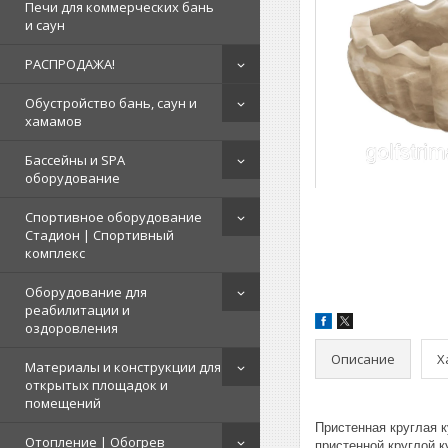
Печи для коммерческих бань
и саун
РАСПРОДАЖА!
Обустройство бань, саун и
хамамов
Бассейны и SPA
оборудование
Спортивное оборудование
Стадион | Cпортивный
комплекс
Оборудование для
реабилитации и
оздоровления
Описание
Х
Материалы и конструкции для
открытых площадок и
помещений
Пристенная круглая 
Отопление | Обогрев
пристенной круглой 