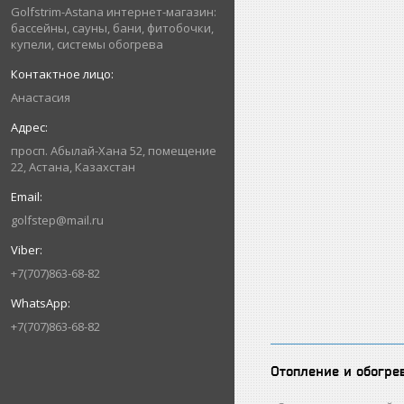
Golfstrim-Astana интернет-магазин:
бассейны, сауны, бани, фитобочки,
купели, системы обогрева
Анастасия
просп. Абылай-Хана 52, помещение
22, Астана, Казахстан
golfstep@mail.ru
+7(707)863-68-82
+7(707)863-68-82
Отопление и обогре