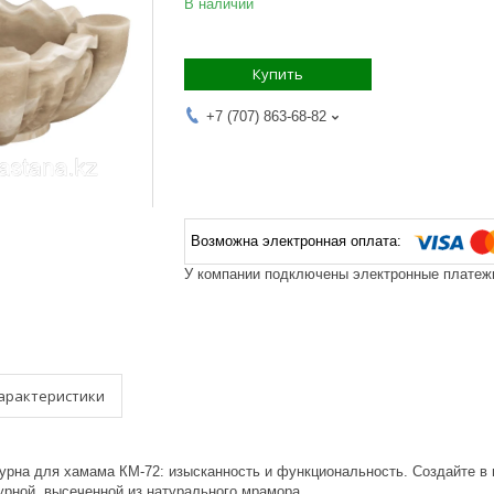
В наличии
Купить
+7 (707) 863-68-82
У компании подключены электронные платежи
арактеристики
курна для хамама КМ-72: изысканность и функциональность. Создайте в
курной, высеченной из натурального мрамора.