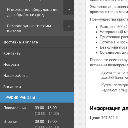
Эта изящная раковин
Инженерное оборудование
пространство, а мрам
для обработки сред
Преимущества присте
Беспроводные системы
Размеры: 500х4
вызова
Натуральный мр
Пристенное рас
Доставка и оплата
Эстетика и рос
Без слива пос
Со сливом,
диа
Контакты
Позвольте себе погру
Новости
истинным шедевром в
Курна — это п
Наши работы
каждой бани, 
Курны оснащаю
Вакансии
черпают специ
ГРАФИК РАБОТЫ
Информация дл
Понедельник
09:00
18:00
13:00
14:00
Цена:
797 322 ₸
Вторник
09:00
18:00
13:00
14:00