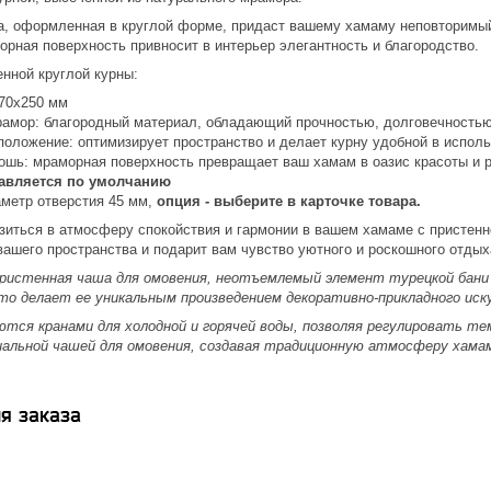
а, оформленная в круглой форме, придаст вашему хамаму неповторимый
орная поверхность привносит в интерьер элегантность и благородство.
нной круглой курны:
70х250 мм
амор: благородный материал, обладающий прочностью, долговечностью
положение: оптимизирует пространство и делает курну удобной в испол
кошь: мраморная поверхность превращает ваш хамам в оазис красоты и 
тавляется по умолчанию
метр отверстия 45 мм,
опция - выберите в карточке товара.
зиться в атмосферу спокойствия и гармонии в вашем хамаме с пристенн
ашего пространства и подарит вам чувство уютного и роскошного отдых
ристенная чаша для омовения, неотъемлемый элемент турецкой бани 
что делает ее уникальным произведением декоративно-прикладного ис
тся кранами для холодной и горячей воды, позволяя регулировать те
альной чашей для омовения, создавая традиционную атмосферу хама
я заказа