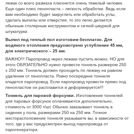
лежак со всего размаха плюхнется очень тяжелый человек.
Еще один плюс пенопласта – легкость обработки. Ведь если
вам необходимо будет закруглить или обработать углы,
сделать выпилы или отверстия, то это легко делается
обычным столярным инструментом и сеткой-шкуркой для
штукатурки.
Выпил под теплый пол изготовим бесплатно. Для
водяного отопления предусмотрено углубление 45 мм,
для электрического – 25 мм.
ВАЖНО!!! Паропровод через лежаки пустить можно, НО для
этого ОБЯЗАТЕЛЬНО нужно провести тоннель размером 250
x 250 мм. Тоннель должен проходить по лежаку на равном
удалении от пенопласта. Ровно посередине тоннеля
кладется паропровод. Если паропровод провести прямо под
пенопластом он расплавится и деформируется!!!
Тоннель для паровой форсунки.
Изготовление тоннелей
для паровых форсунок оплачиваются дополнительно,
стоимость от 3000 т/шт. Обычно заказывают тоннель в
сидении у пола, размерами 250 на 250 мм. Точное
месторасположение тоннеля указываете вы, в зависимости от
того, где у вас предусмотрен выход паропровода от
парогенератора.