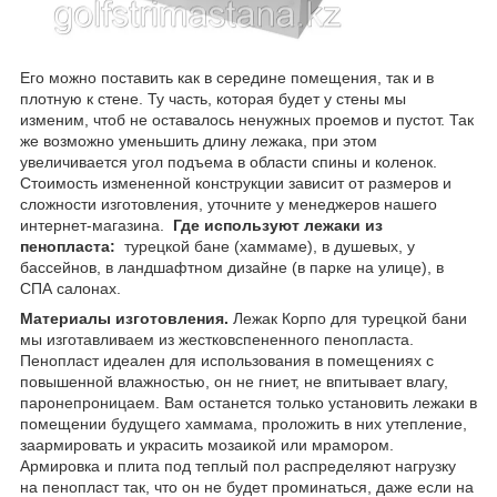
Его можно поставить как в середине помещения, так и в
плотную к стене. Ту часть, которая будет у стены мы
изменим, чтоб не оставалось ненужных проемов и пустот. Так
же возможно уменьшить длину лежака, при этом
увеличивается угол подъема в области спины и коленок.
Стоимость измененной конструкции зависит от размеров и
сложности изготовления, уточните у менеджеров нашего
интернет-магазина.
Где используют лежаки из
пенопласта:
турецкой бане (хаммаме), в душевых, у
бассейнов, в ландшафтном дизайне (в парке на улице), в
СПА салонах.
Материалы изготовления.
Лежак Корпо для турецкой бани
мы изготавливаем из жестковспененного пенопласта.
Пенопласт идеален для использования в помещениях с
повышенной влажностью, он не гниет, не впитывает влагу,
паронепроницаем. Вам останется только установить лежаки в
помещении будущего хаммама, проложить в них утепление,
заармировать и украсить мозаикой или мрамором.
Армировка и плита под теплый пол распределяют нагрузку
на пенопласт так, что он не будет проминаться, даже если на