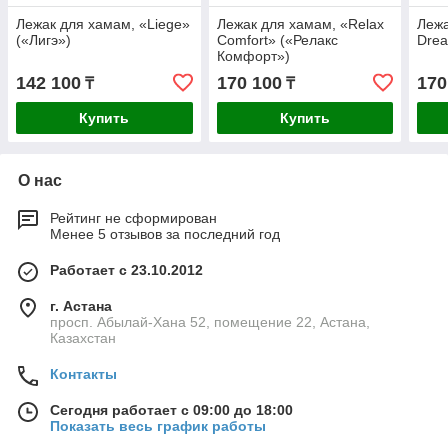
Лежак для хамам, «Liege»
Лежак для хамам, «Relax
Лежа
(«Лигэ»)
Comfort» («Релакс
Drea
Комфорт»)
142 100
170 100
170
₸
₸
Купить
Купить
О нас
Рейтинг не сформирован
Менее 5 отзывов за последний год
Работает с 23.10.2012
г. Астана
просп. Абылай-Хана 52, помещение 22, Астана,
Казахстан
Контакты
Сегодня работает с 09:00 до 18:00
Показать весь график работы