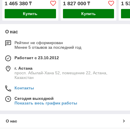
залив воды, без пульта)
автоматический залив
зали
1 465 380
1 827 000
1 5
₸
₸
воды, без пульта)
Купить
Купить
О нас
Рейтинг не сформирован
Менее 5 отзывов за последний год
Работает с 23.10.2012
г. Астана
просп. Абылай-Хана 52, помещение 22, Астана,
Казахстан
Контакты
Сегодня выходной
Показать весь график работы
О нас