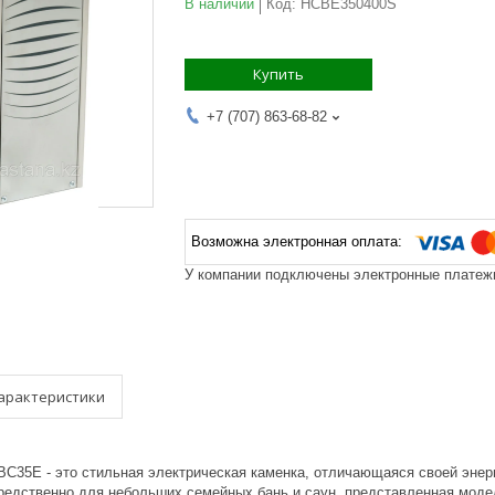
В наличии
Код:
HCBE350400S
Купить
+7 (707) 863-68-82
У компании подключены электронные платежи
арактеристики
 ВС35Е - это стильная электрическая каменка, отличающаяся своей эн
редственно для небольших семейных бань и саун, представленная моде