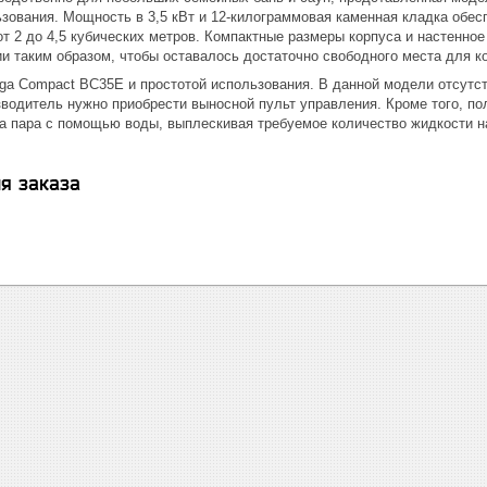
зования. Мощность в 3,5 кВт и 12-килограммовая каменная кладка обе
от 2 до 4,5 кубических метров. Компактные размеры корпуса и настенн
 таким образом, чтобы оставалось достаточно свободного места для к
ega Compact ВС35Е и простотой использования. В данной модели отсутс
зводитель нужно приобрести выносной пульт управления. Кроме того, п
а пара с помощью воды, выплескивая требуемое количество жидкости н
я заказа