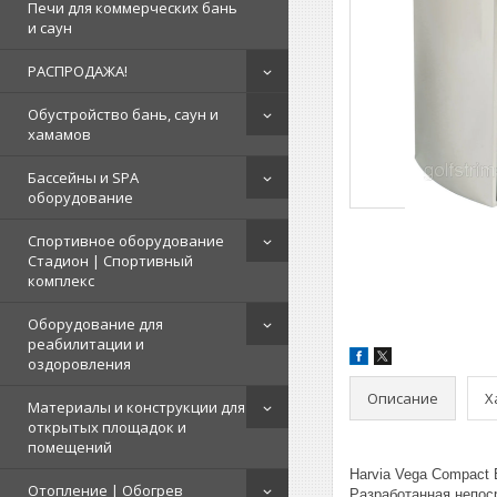
Печи для коммерческих бань
и саун
РАСПРОДАЖА!
Обустройство бань, саун и
хамамов
Бассейны и SPA
оборудование
Спортивное оборудование
Стадион | Cпортивный
комплекс
Оборудование для
реабилитации и
оздоровления
Описание
Х
Материалы и конструкции для
открытых площадок и
помещений
Harvia Vega Compact
Отопление | Обогрев
Разработанная непос