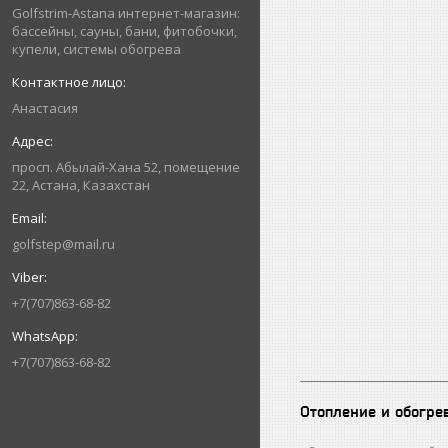
Golfstrim-Astana интернет-магазин:
бассейны, сауны, бани, фитобочки,
купели, системы обогрева
Анастасия
просп. Абылай-Хана 52, помещение
22, Астана, Казахстан
golfstep@mail.ru
+7(707)863-68-82
+7(707)863-68-82
Отопление и обогре