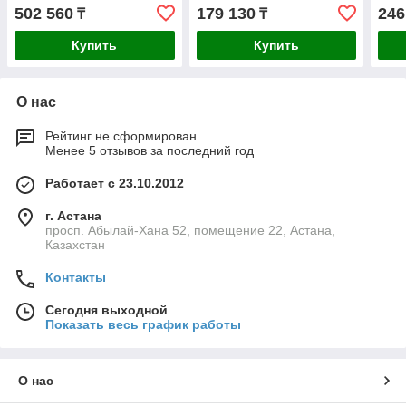
парогенератором)
502 560
179 130
246
₸
₸
Купить
Купить
О нас
Рейтинг не сформирован
Менее 5 отзывов за последний год
Работает с 23.10.2012
г. Астана
просп. Абылай-Хана 52, помещение 22, Астана,
Казахстан
Контакты
Сегодня выходной
Показать весь график работы
О нас