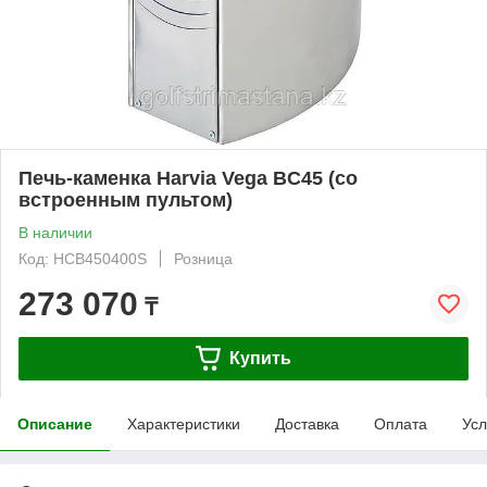
Печь-каменка Harvia Vega BC45 (со
встроенным пультом)
В наличии
Код: HCB450400S
Розница
273 070
₸
Купить
Описание
Характеристики
Доставка
Оплата
Усл