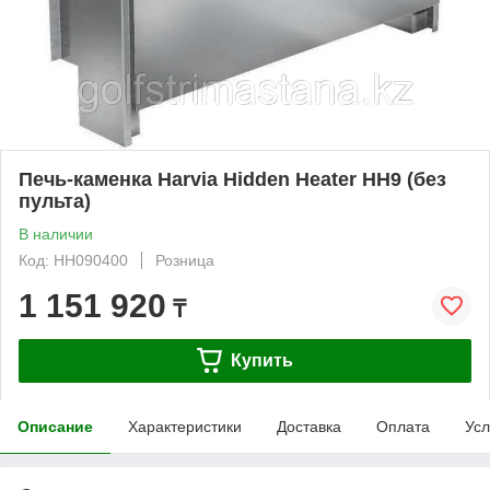
Печь-каменка Harvia Hidden Heater HH9 (без
пульта)
В наличии
Код: HH090400
Розница
1 151 920
₸
Купить
Описание
Характеристики
Доставка
Оплата
Усл