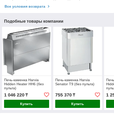
Все условия возврата
Подобные товары компании
Печь-каменка Harvia
Печь-каменка Harvia
Печь
Hidden Heater HH6 (без
Senator T9 (без пульта)
Hidd
пульта)
пуль
1 046 220
755 370
1 2
₸
₸
Купить
Купить