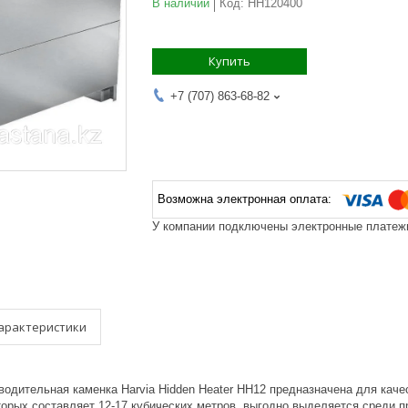
В наличии
Код:
HH120400
Купить
+7 (707) 863-68-82
У компании подключены электронные платежи
арактеристики
одительная каменка Harvia Hidden Heater HH12 предназначена для каче
орых составляет 12-17 кубических метров, выгодно выделяется среди п