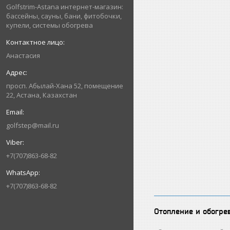
Golfstrim-Astana интернет-магазин:
бассейны, сауны, бани, фитобочки,
купели, системы обогрева
Анастасия
просп. Абылай-Хана 52, помещение
22, Астана, Казахстан
golfstep@mail.ru
+7(707)863-68-82
+7(707)863-68-82
Отопление и обогре