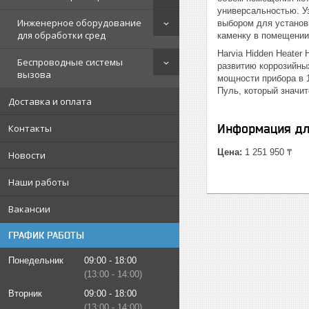
универсальностью. У
Инженерное оборудование
выбором для установ
для обработки сред
каменку в помещении
Harvia Hidden Heater
Беспроводные системы
развитию коррозийны
вызова
мощности прибора в 
Пуль, который значи
Доставка и оплата
Информация дл
Контакты
Цена:
1 251 950 ₸
Новости
Наши работы
Вакансии
ГРАФИК РАБОТЫ
Понедельник
09:00
18:00
13:00
14:00
Вторник
09:00
18:00
13:00
14:00