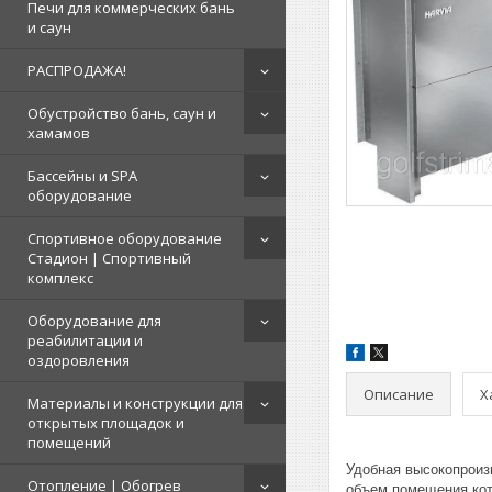
Печи для коммерческих бань
и саун
РАСПРОДАЖА!
Обустройство бань, саун и
хамамов
Бассейны и SPA
оборудование
Спортивное оборудование
Стадион | Cпортивный
комплекс
Оборудование для
реабилитации и
оздоровления
Описание
Х
Материалы и конструкции для
открытых площадок и
помещений
Удобная высокопроизв
Отопление | Обогрев
объем помещения кот