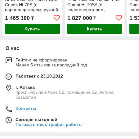
Combi HL70S (с
Combi HL70SA (с
Comb
парогенератором, ручной
парогенератором,
паро
залив воды, без пульта)
автоматический залив
зали
1 465 380
1 827 000
1 5
₸
₸
воды, без пульта)
Купить
Купить
О нас
Рейтинг не сформирован
Менее 5 отзывов за последний год
Работает с 23.10.2012
г. Астана
просп. Абылай-Хана 52, помещение 22, Астана,
Казахстан
Контакты
Сегодня выходной
Показать весь график работы