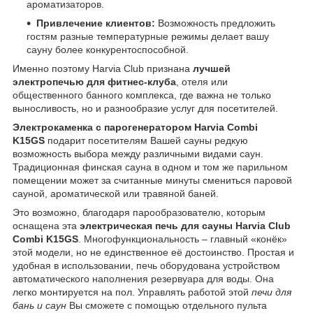
ароматизаторов.
Привлечение клиентов:
Возможность предложить
гостям разные температурные режимы делает вашу
сауну более конкурентоспособной.
Именно поэтому Harvia Club признана
лучшей
электропечью для фитнес-клуба
, отеля или
общественного банного комплекса, где важна не только
выносливость, но и разнообразие услуг для посетителей.
Электрокаменка с парогенератором Harvia Combi
K15GS
подарит посетителям Вашей сауны редкую
возможность выбора между различными видами саун.
Традиционная финская сауна в одном и том же парильном
помещении может за считанные минуты смениться паровой
сауной, ароматической или травяной баней.
Это возможно, благодаря парообразователю, которым
оснащена эта
электрическая печь для сауны Harvia Club
Combi K15GS
. Многофункциональность – главный «конёк»
этой модели, но не единственное её достоинство. Простая и
удобная в использовании, печь оборудована устройством
автоматического наполнения резервуара для воды. Она
легко монтируется на пол. Управлять работой этой
печи для
бань и саун
Вы сможете с помощью отдельного пульта