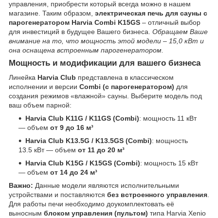
управления, приобрести который всегда можно в нашем
магазине. Таким образом,
электрическая печь для сауны с
парогенератором Harvia Combi K15GS
– отличный выбор
для инвестиций в будущее Вашего бизнеса.
Обращаем Ваше
внимание на то, что мощность этой модели – 15,0 кВт и
она оснащена встроенным парогенератором.
Мощность и модификации для вашего бизнеса
Линейка
Harvia Club
представлена в классическом
исполнении и версии
Combi (с парогенератором)
для
создания режимов «влажной» сауны. Выберите модель под
ваш объем парной:
Harvia Club K11G / K11GS (Combi)
: мощность 11 кВт
— объем
от 9 до 16 м³
Harvia Club K13.5G / K13.5GS (Combi)
: мощность
13.5 кВт — объем
от 11 до 20 м³
Harvia Club K15G / K15GS (Combi)
: мощность 15 кВт
— объем
от 14 до 24 м³
Важно:
Данные модели являются исполнительными
устройствами и поставляются
без встроенного управления
.
Для работы печи необходимо доукомплектовать её
выносным
блоком управления (пультом)
типа Harvia Xenio