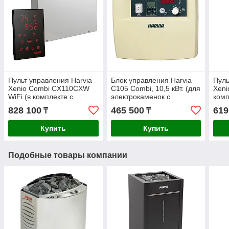
Пульт управления Harvia
Блок управления Harvia
Пуль
Xenio Combi CX110CXW
C105 Combi, 10,5 кВт. (для
Xeni
WiFi (в комплекте с
электрокаменок с
комп
блоком мощности, до 11
парогенератором)
мощн
828 100
465 500
619
₸
₸
кВт)
Купить
Купить
Подобные товары компании