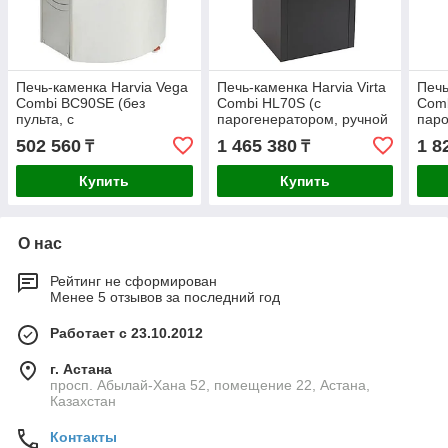
Печь-каменка Harvia Vega
Печь-каменка Harvia Virta
Печь
Combi BC90SE (без
Combi HL70S (с
Comb
пульта, с
парогенератором, ручной
паро
парогенератором)
залив воды, без пульта)
авто
502 560
1 465 380
1 8
₸
₸
воды
Купить
Купить
О нас
Рейтинг не сформирован
Менее 5 отзывов за последний год
Работает с 23.10.2012
г. Астана
просп. Абылай-Хана 52, помещение 22, Астана,
Казахстан
Контакты