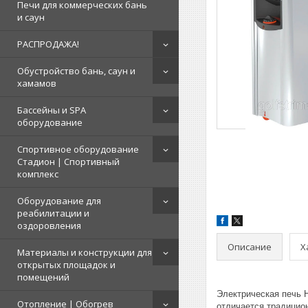
Печи для коммерческих бань
и саун
РАСПРОДАЖА!
Обустройство бань, саун и
хамамов
Бассейны и SPA
оборудование
Спортивное оборудование
Стадион | Cпортивный
комплекс
Оборудование для
реабилитации и
оздоровления
Описание
Х
Материалы и конструкции для
открытых площадок и
помещений
Электрическая печь H
Отопление | Обогрев
отличается традицио