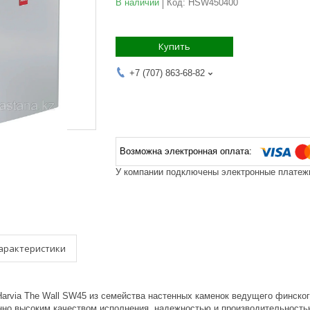
В наличии
Код:
HSW450400
Купить
+7 (707) 863-68-82
У компании подключены электронные платежи
арактеристики
arvia The Wall SW45 из семейства настенных каменок ведущего финског
нно высоким качеством исполнения, надежностью и производительность