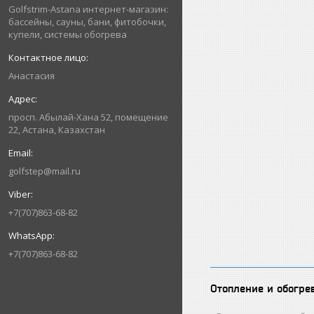
Golfstrim-Astana интернет-магазин:
бассейны, сауны, бани, фитобочки,
купели, системы обогрева
Анастасия
просп. Абылай-Хана 52, помещение
22, Астана, Казахстан
golfstep@mail.ru
+7(707)863-68-82
+7(707)863-68-82
Отопление и обогре