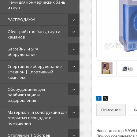
Печи для коммерческих бань
и саун
РАСПРОДАЖА!
Обустройство бань, саун и
хамамов
Бассейны и SPA
оборудование
Спортивное оборудование
Стадион | Cпортивный
комплекс
Оборудование для
реабилитации и
оздоровления
Описание
Х
Материалы и конструкции для
открытых площадок и
помещений
Насос-дозатор SAWO 
Отопление | Обогрев
Прибор соединяется 