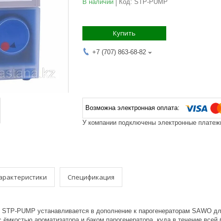
В наличии
Код:
STP-PUMP
Купить
+7 (707) 863-68-82
У компании подключены электронные платежи
арактеристики
Спецификация
STP-PUMP устанавливается в дополнение к парогенераторам SAWO для 
с ёмкостью ароматизатора и баком парогенератора, куда в течение всей