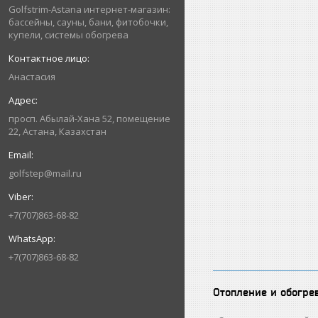
Golfstrim-Astana интернет-магазин:
бассейны, сауны, бани, фитобочки,
купели, системы обогрева
Анастасия
просп. Абылай-Хана 52, помещение
22, Астана, Казахстан
golfstep@mail.ru
+7(707)863-68-82
+7(707)863-68-82
Отопление и обогре