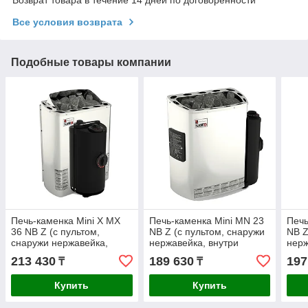
Все условия возврата
Подобные товары компании
Печь-каменка Mini X MX
Печь-каменка Mini MN 23
Печь
36 NB Z (с пультом,
NB Z (с пультом, снаружи
NB Z
снаружи нержавейка,
нержавейка, внутри
нерж
внутри оцинковка) Sawo
оцинковка) Sawo
оцин
213 430
189 630
197
₸
₸
Купить
Купить