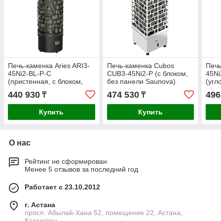
Печь-каменка Aries ARI3-
Печь-каменка Cubos
Печь
45Ni2-BL-P-C
CUB3-45Ni2-P (с блоком,
45Ni
(пристенная, с блоком,
без панели Saunova)
(угл
без панели Saunova)
Sawo
пане
440 930
474 530
496
₸
₸
Sawo Черный
Купить
Купить
О нас
Рейтинг не сформирован
Менее 5 отзывов за последний год
Работает с 23.10.2012
г. Астана
просп. Абылай-Хана 52, помещение 22, Астана,
Казахстан