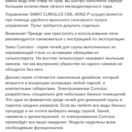
камни воду или отвар из трав, вы быстро наполните парную
большим количеством лёгкого мелкодисперсного пара.
Управление SAWO CUMULUS CML-45Ni2-P осуществляется
при помощи удобного выносного сенсорного пульта
управления. Пульт требуется докупить отдельно.
Внимание! Прежде чем приступить к использованию печи
рекомендуется ознакомиться с инструкцией по эксплуатации.
Sawo Cumulus - серия печей для сауны выполненных из
нержавеющей стали со вставками облицовки из
талькохлорита. На востоке талькохлорит называют мыльным
камнем, так как внутреннее убранство ни одного хамама не
обходится без него.
Данная серия отличается лаконичным дизайном, который
впишется в концепцию интерьера любой парной, и
компактными габаритами. Электрокаменки Cumulus
разработаны специально для небольших банных помещений.
Это одни из фаворитов среди печей для домашней сауны и
парилок средних размеров. Если вы любите все виды банных
процедур и не хотите выбирать между сауной, баней,
хамамом и ароматерапией, то электрокаменка Cumulus
превзойдёт все ваши ожидания. Модели наделены всем
необходимым функционалом.