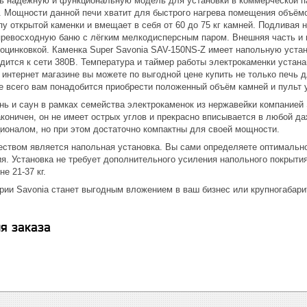
ть надёжную и функциональную модель для установки в коммерческой па
. Мощности данной печи хватит для быстрого нагрева помещения объёмо
у открытой каменки и вмещает в себя от 60 до 75 кг камней. Подливая 
превосходную баню с лёгким мелкодисперсным паром. Внешняя часть и 
 оцинковкой. Каменка Super Savonia SAV-150NS-Z имеет напольную уста
дится к сети 380В. Температура и таймер работы электрокаменки устан
интернет магазине вы можете по выгодной цене купить не только печь 
е всего вам понадобится приобрести положенный объём камней и пульт
нь и саун в рамках семейства электрокаменок из нержавейки компанией
аконичен, он не имеет острых углов и прекрасно вписывается в любой 
оналом, но при этом достаточно компактны для своей мощности.
твом является напольная установка. Вы сами определяете оптимально
я. Установка не требует дополнительного усиления напольного покрытия
не 21-37 кг.
рии Savonia станет выгодным вложением в ваш бизнес или крупногаба
я заказа