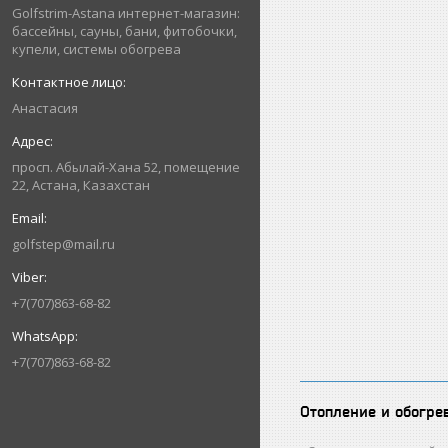
Golfstrim-Astana интернет-магазин:
бассейны, сауны, бани, фитобочки,
купели, системы обогрева
Анастасия
просп. Абылай-Хана 52, помещение
22, Астана, Казахстан
golfstep@mail.ru
+7(707)863-68-82
+7(707)863-68-82
Отопление и обогре