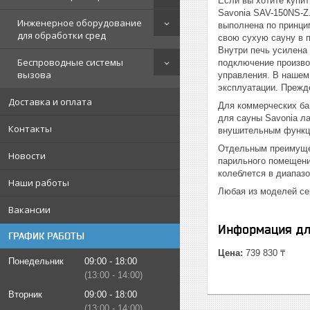
Если вы хотите купи
Savonia SAV-150NS-Z
Инженерное оборудование
выполнена по принцип
для обработки сред
свою сухую сауну в 
Внутри печь усилена
Беспроводные системы
подключение произво
вызова
управления. В нашем 
эксплуатации. Прежд
Доставка и оплата
Для коммерческих ба
для сауны Savonia л
Контакты
внушительным функци
Отдельным преимущес
Новости
парильного помещени
колеблется в диапазо
Наши работы
Любая из моделей се
Вакансии
Информация дл
ГРАФИК РАБОТЫ
Цена:
739 830 ₸
Понедельник
09:00
18:00
13:00
14:00
Вторник
09:00
18:00
13:00
14:00