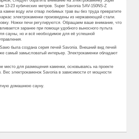
рной, следует обратить внимание на электрокаменку Super
м 13-23 кубических метров. Super Savonia SAV-150NS-Z
на камни воду или отвар любимых трав вы без труда превратите
каркас электрокаменки произведены из нержавеющей стали.
новку. Ножки печи регулируются. Обращаем ваше внимание, что
авливается заранее при помощи удобного выносного пульта
для сауны, но и всё необходимое для её успешной
 управления.
 Sawo была создана серия печей Savonia. Внешний вид печей
даже самый замысловатый интерьер. Электрокаменки обладают
е место для размещения каменки, основываясь на проекте
. Вес электрокаменок Savonia в зависимости от мощности
ритную домашнюю сауну.