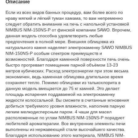
Описание
Если из всех видов банных процедур, вам более всего по
нраву мягкий и лёгкий туман хамама, то вам непременно
следует обратить внимание на печь с напольной установкой
NIMBUS NIM-150NS-P от финской компании SAWO. Впрочем,
данная модель способна удовлетворить любые
предпочтения в полной мере. Внешняя облицовка из
натурального камня наделяет электрокаменку SAWO NIMBUS
NIM-150NS-P особым спектром преимуществ и
возможностей. Благодаря каменной поверхности печь очень
быстро прогревает помещение парной объёмом 13-23
метров кубических. Расход электроэнергии при этом весьма
экономичен, ведь каменная облицовка длительное время
сохраняет тепло. Помимо облицовки из талькохлорита в
данную модель вмещается до 75 кг камней. Это делает
площадь испарения поддаваемой на электрокаменку
жидкости колоссальной. Вы сможете в считанные мгновения
добиться требуемого уровня влажности, наполнив парную
легким мелкодисперсным паром. 4 чаши для масел
расположенные по углам NIMBUS NIM-150NS-P порадуют
любителей ароматерапии. Все внутренние элементы печи
выполнены из нержавеющей стали высочайшего качества.
Благодаря использованию этого материала, NIMBUS NIM-