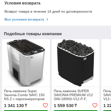
Условия возврата
Возврат товара в течение 14 дней по договоренности
Все условия возврата
Подобные товары компании
Печь-каменка Super
Печь-каменка SUPER
Печ
Savonia Combi SAVC 150
SAVONIA PREMIUM V12
SAV
NS Z с парогенератором
SAV-180NS-V12-P-F,
V12-
(без пульта) Sawo
черный (без пульта) Sawo
1 341 130
1 559 530
1 2
₸
₸