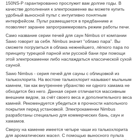
150NS-P гарантированно прослужит вам долгие годы. В
качестве дополнения к электрокаменке вы можете купить
удобный выносной пульт с интуитивно понятным
интерфейсом. Пульт размещается в предбаннике и
позволяет заранее запрограммировать режим работы печи.
Само название серии печей для саун Nimbus от компании
Sawo говорит за себя. Nimbus значит “облако пара”. Вы
сможете погрузиться в облака нежнейшего, лёгкого пара по
принципу турецкой парной или русской бани при помощи
этой электрокаменки либо наслаждаться классической сухой
сауной.
Sawo Nimbus - серия печей для сауны с облицовкой из
талькохлорита. На востоке талькохлорит называют мыльным
камнем, так как внутреннее убранство ни одного хамама не
обходится без него. Данная серия отличается массивным
внешним видом, за счёт своего веса и дополнительного веса
камней. Рекомендуется убедиться в прочности напольного
покрытия перед установкой. Электрокаменки Nimbus
разработаны специально для коммерческих бань, саун и
хамамов.
Сверху на каменке имеется четыре чаши из талькохлорита
для ароматических масел. С помощью выносного пульта