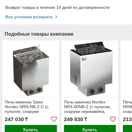
Возврат товара в течение 14 дней по договоренности
Все условия возврата
Подобные товары компании
Печь-каменка Sawo
Печь-каменка Nordex
Печь
Nordex NRN-NB-Z-C (с
NRX-60NB-Z (с пультом,
NRMN
пультом, снаружи
снаружи нержавейка,
снар
нержавейка, внутри
внутри оцинковка) Sawo
внут
247 030
249 830
213
₸
₸
оцинковка)
Купить
Купить