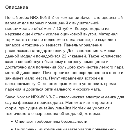
Описание
Печь Nordex NRX-80NB-Z от компании Sawo - это идеальный
вариант для парных помещений с внушительной
вместимостью объёмом 7-13 куб.м. Корпус модели из
нержавеющей стали усилен оцинковкой внутри. Материал
термостата печи не подвержен оплавлению, не выделяет
запахов и токсичных веществ. Панель управления
расположена стандартно внизу. Для заполнения каменки
данной модели понадобится 22 кг камней. Такое количество
камня способствует быстрому прогреву помещения и
достаточно для получения большого количества лёгкого пара
мелкой дисперсии. Печь крепится непосредственно к стене и
занимает мало места. Пульт управления встроен в
электрокаменку. С его помощью можно установить время
парения и добиться оптимального микроклимата.
Sawo Nordex NRX-80NB-Z - классическая электрокаменка для
сауны финского производства. Минимализм и простота
форм, присущие дизайну линейки Nordex не умоляют
технического совершенства её моделей, которые:
Отвечают требованиям безопасности;
Выполнены из комбинации материалов повышенной