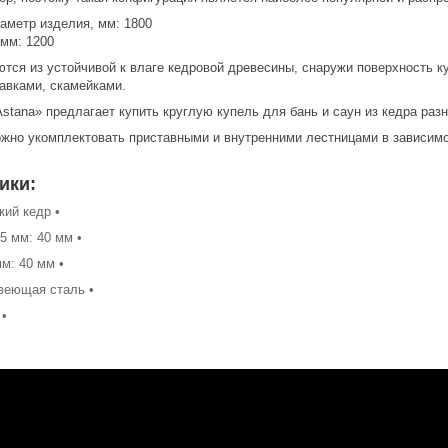
аметр изделия, мм: 1800
 мм: 1200
тся из устойчивой к влаге кедровой древесины, снаружи поверхность к
авками, скамейками.
Astana» предлагает купить круглую купель для бань и саун из кедра раз
жно укомплектовать приставными и внутренними лестницами в зависимо
ики:
кий кедр •
5 мм: 40 мм •
м: 40 мм •
веющая сталь •
 •