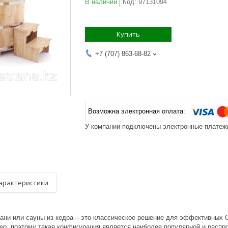
В наличии
Код:
97131094
Купить
+7 (707) 863-68-82
У компании подключены электронные платежи
арактеристики
бани или сауны из кедра – это классическое решение для эффективных
ер, поэтому такая конфигурация является наиболее популярной и распр