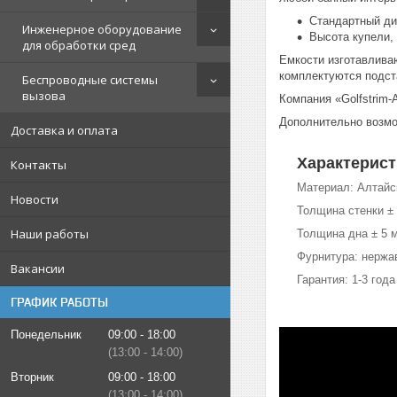
Стандартный ди
Инженерное оборудование
Высота купели,
для обработки сред
Емкости изготавливаю
комплектуются подст
Беспроводные системы
вызова
Компания «Golfstrim-
Дополнительно возмо
Доставка и оплата
Характерист
Контакты
Материал: Алтайс
Новости
Толщина стенки ± 
Наши работы
Толщина дна ± 5 м
Фурнитура: нержа
Вакансии
Гарантия: 1-3 года
ГРАФИК РАБОТЫ
Понедельник
09:00
18:00
13:00
14:00
Вторник
09:00
18:00
13:00
14:00