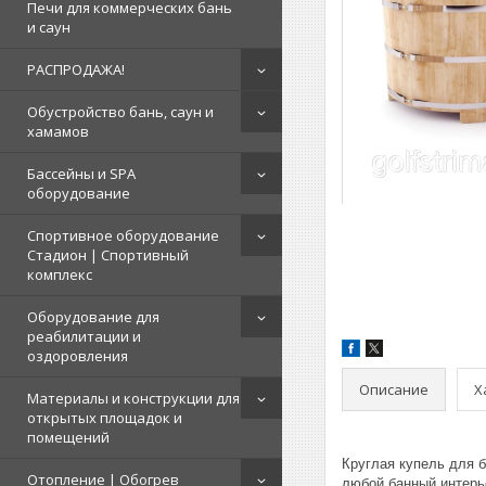
Печи для коммерческих бань
и саун
РАСПРОДАЖА!
Обустройство бань, саун и
хамамов
Бассейны и SPA
оборудование
Спортивное оборудование
Стадион | Cпортивный
комплекс
Оборудование для
реабилитации и
оздоровления
Описание
Х
Материалы и конструкции для
открытых площадок и
помещений
Круглая купель для 
Отопление | Обогрев
любой банный интерь