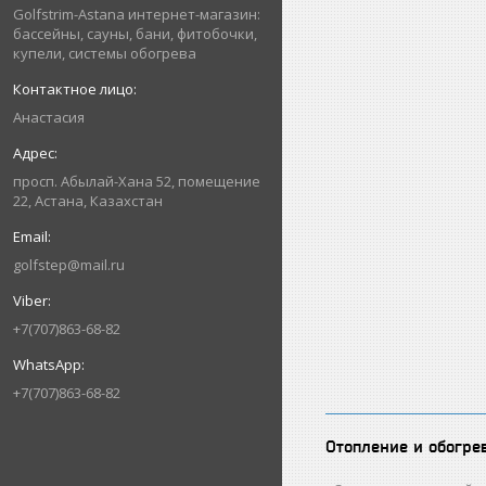
Golfstrim-Astana интернет-магазин:
бассейны, сауны, бани, фитобочки,
купели, системы обогрева
Анастасия
просп. Абылай-Хана 52, помещение
22, Астана, Казахстан
golfstep@mail.ru
+7(707)863-68-82
+7(707)863-68-82
Отопление и обогре