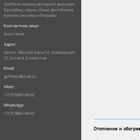
Golfstrim-Astana интернет-магазин:
бассейны, сауны, бани, фитобочки,
купели, системы обогрева
Анастасия
просп. Абылай-Хана 52, помещение
22, Астана, Казахстан
golfstep@mail.ru
+7(707)863-68-82
+7(707)863-68-82
Отопление и обогре