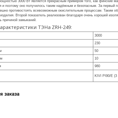
мощностью 3000 Вт является прекрасным примером того, как финские ма
ия и поэтому оно получилось таким надёжным и безопасным. За первый 
пешно противостоять всевозможным окислительным процессам. Таким о
изделия. Второй показатель реализован благодаря очень хорошей изоля
ь причиной замыканий.
арактеристики ТЭНа ZRH-249:
3000
230
м
50
мм
10
м
980
KIVI PI90/E (3
я заказа