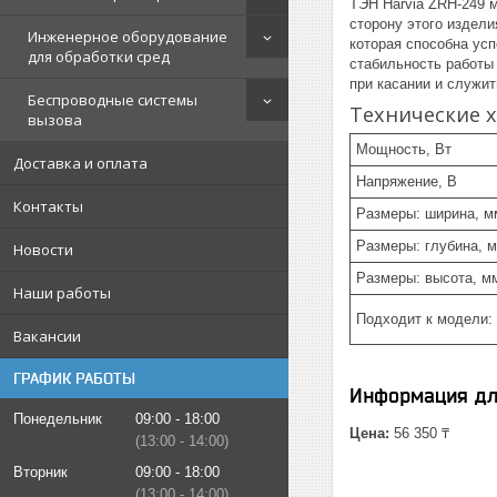
ТЭН Harvia ZRH-249 
сторону этого издел
Инженерное оборудование
которая способна ус
для обработки сред
стабильность работы 
при касании и служит
Беспроводные системы
Технические х
вызова
Мощность, Вт
Доставка и оплата
Напряжение, В
Контакты
Размеры: ширина, м
Размеры: глубина, 
Новости
Размеры: высота, м
Наши работы
Подходит к модели:
Вакансии
ГРАФИК РАБОТЫ
Информация дл
Понедельник
09:00
18:00
Цена:
56 350 ₸
13:00
14:00
Вторник
09:00
18:00
13:00
14:00