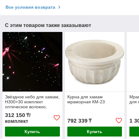
Все условия возврата
С этим товаром также заказывают
Звёздное небо для хамам,
Курна для хамам
Мра
H300+30 комплект
мраморная КМ-23
для 
оптическое волокно,
проектор
312 150
₸/
792 339
1 3
₸
комплект
Купить
Купить