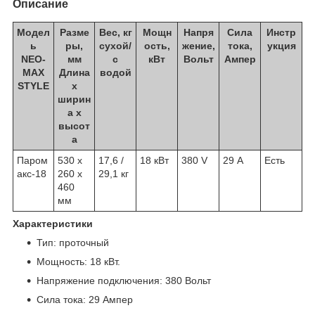
Описание
Модел
Разме
Вес, кг
Мощн
Напря
Сила
Инстр
ь
ры,
сухой/
ость,
жение,
тока,
укция
NEO-
мм
с
кВт
Вольт
Aмпер
MAX
Длина
водой
STYLE
х
ширин
а х
высот
а
Паром
530 x
17,6 /
18 кВт
380 V
29 А
Есть
акс-18
260 x
29,1 кг
460
мм
Характеристики
Тип: проточный
Мощность: 18 кВт.
Напряжение подключения: 380 Вольт
Сила тока: 29 Ампер