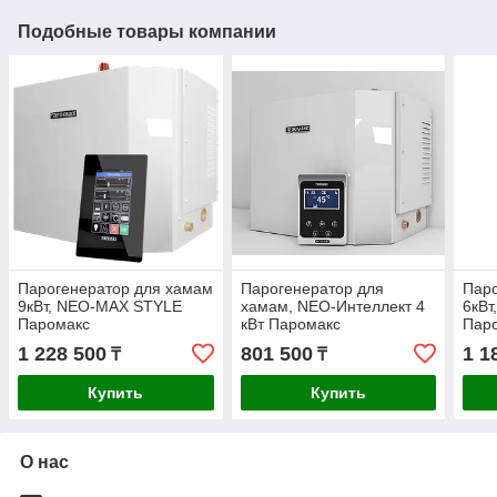
Подобные товары компании
Парогенератор для хамам
Парогенератор для
Паро
9кВт, NEO-MAX STYLE
хамам, NEO-Интеллект 4
6кВ
Паромакс
кВт Паромакс
Пар
1 228 500
801 500
1 1
₸
₸
Купить
Купить
О нас