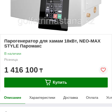
Парогенератор для хамам 18кВт, NEO-MAX
STYLE Паромакс
В наличии
Розница
1 416 100
₸
Купить
Описание
Характеристики
Доставка
Оплата
Усл