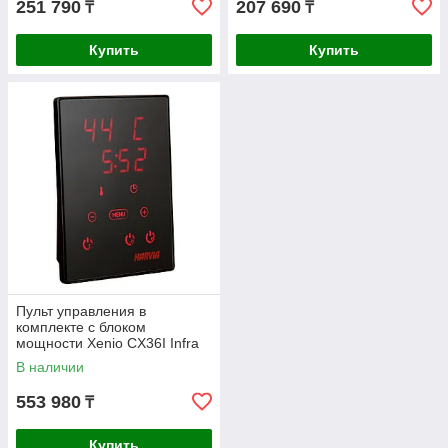
251 790
207 690
₸
₸
Купить
Купить
Пульт управления в
комплекте с блоком
мощности Xenio CX36I Infra
В наличии
553 980
₸
Купить